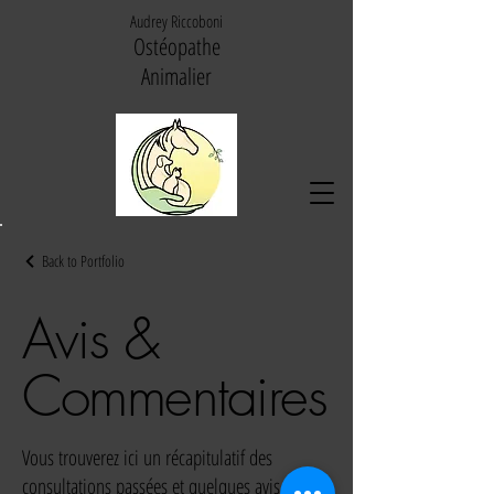
Audrey Riccoboni
Ostéopathe
Animalier
Back to Portfolio
Avis &
Commentaires
Vous trouverez ici un récapitulatif des
consultations passées et quelques avis